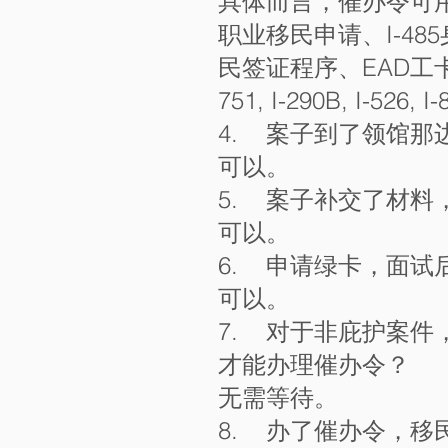
具体而言，催办令可用于
职业移民申请、I-4
民签证程序、EAD工卡申请、
751, I-290B, I-526
4. 案子到了领馆那
可以。
5. 案子补交了材料
可以。
6. 申请绿卡，面试
可以。
7. 对于非庇护案件，
才能办理催办令？
无需等待。
8. 办了催办令，移