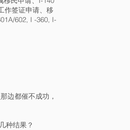
移民申请、I-140
种工作签证申请、移
2, I -360, I-
议员那边都催不成功，
哪几种结果？